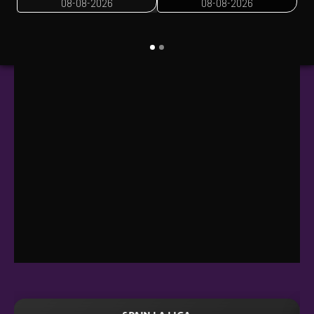
08-08-2026
08-08-2026