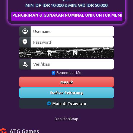
MIN. DP IDR 10.000 & MIN. WD IDR 50.000
HAN PENGIRIMAN & GUNAKAN NOMINAL UNIK UNTUK MEMPERCEP
Remember Me
Masuk
Daftar Sekarang
Main di Telegram
Desktop
Wap
ATG Games