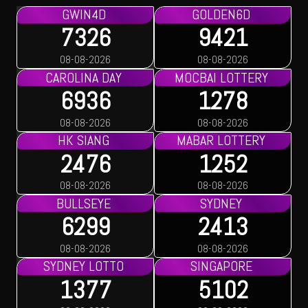
GWIN4D
GOLDEN6D
7326
9421
08-08-2026
08-08-2026
CAROLINA DAY
MOCBAI LOTTERY
6936
1278
08-08-2026
08-08-2026
HK SIANG
MABAR LOTTERY
2476
1252
08-08-2026
08-08-2026
BULLSEYE
SYDNEY
6299
2413
08-08-2026
08-08-2026
SYDNEY LOTTO
SINGAPORE
1377
5102