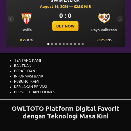
IN LA LIGA
SPAIN LA 
 2026 — 02:30 WIB
August 16, 2026 
0 : 0
0 : 
Previous
Next
ET NOW
BET N
Rayo Vallecano
Alaves
-0.25
0.95
0.00
0.62
TENTANG KAMI
BANTUAN
PERATURAN
INFORMASI BANK
HUBUNGI KAMI
KEBIJAKAN PRIVASI
PERSETUJUAN COOKIES
OWLTOTO Platform Digital Favorit
dengan Teknologi Masa Kini