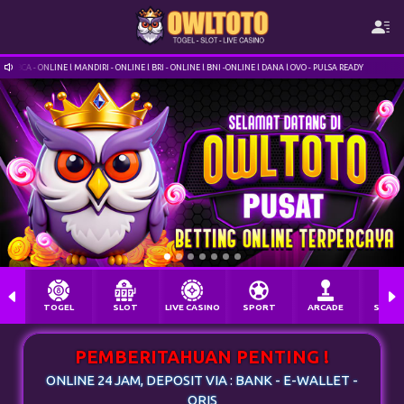
CA - ONLINE l MANDIRI - ONLINE l BRI - ONLINE l BNI -ONLINE l DANA l OVO - PULSA READY
TOGEL
SLOT
LIVE CASINO
SPORT
ARCADE
SABU
PEMBERITAHUAN PENTING !
ONLINE 24 JAM, DEPOSIT VIA : BANK - E-WALLET -
QRIS