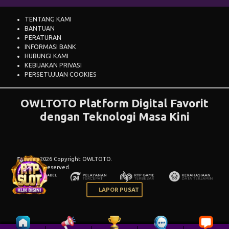
TENTANG KAMI
BANTUAN
PERATURAN
INFORMASI BANK
HUBUNGI KAMI
KEBIJAKAN PRIVASI
PERSETUJUAN COOKIES
OWLTOTO Platform Digital Favorit
dengan Teknologi Masa Kini
© 2015 - 2026 Copyright OWLTOTO.
All Rights Reserved.
LAPOR PUSAT