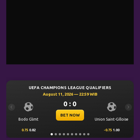
MPIONS LEAGUE QUALIFIERS
UEFA CHAMPION
st 11, 2026 — 22:59 WIB
August 12,
0 : 0
Previous
Next
BET NOW
B
Union Saint-Gilloise
Lyon
-0.75
1.00
1
0.86