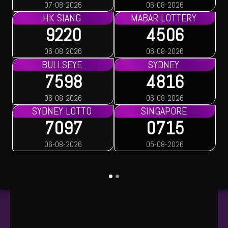
07-08-2026
06-08-2026
HK SIANG
MABAR LOTTERY
9220
4506
06-08-2026
06-08-2026
BULLSEYE
SYDNEY
7598
4816
06-08-2026
06-08-2026
SYDNEY LOTTO
SINGAPORE
7097
0715
06-08-2026
05-08-2026